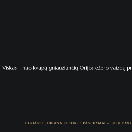
Viskas – nuo kvapą gniaužiančių Orijos ežero vaizdų pro
GERIAUSI „ORIANA RESORT“ PASIŪLYMAI – JŪSŲ PAŠ