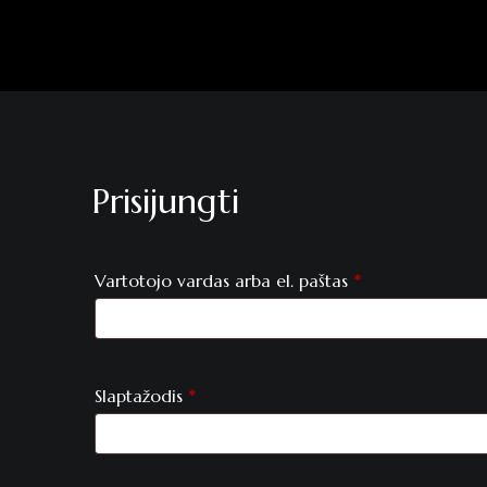
Prisijungti
Privalomas
Vartotojo vardas arba el. paštas
*
Privalomas
Slaptažodis
*