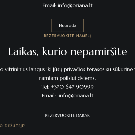
Email:
info@oriana.lt
Nuoroda
REZERVUOKITE NAMELĮ
Laikas, kurio nepamiršite
 vitrininius langus iki Jūsų privačios terasos su sūkuri
ramiam poilsiui dviems.
Tel:
+370 647 90999
Email:
info@oriana.lt
REZERVUOKITE DABAR
TO DĖŽUTĖJE!