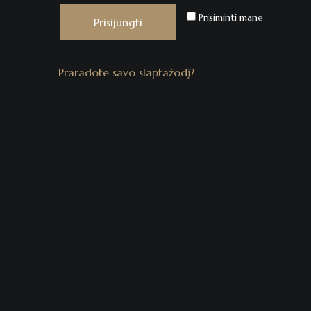
Prisiminti mane
Prisijungti
Praradote savo slaptažodį?